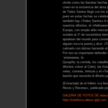
olvido como las llamitas hechas
creen en la existencia del alma (
de Todos Santos llegó con los 
pués en estas fechas se celebra
también hay «Todos Santos» A d
nuestros difuntos, el «Hallowe
Europa, con simple afán mercant
octubre al 1º de noviembre) tiem
apoderan del mundo para cometer
alguien toca la puerta y dice: «T
calmarlo con dulces haciendo el 
Por eso es importante defender n
´antawawas, la
Quispiña, la comida, los caballi
difuntos volver al Cielo), las fr
velas, coronas, trenzas y el «Toc
bastón que necesita el difunto p
(Extractado de el folleto «La fi
Rezos y Recetas», publicado por 
GALERIA DE FOTOS DE eliass
http://solofisica.album.ijijiji.com