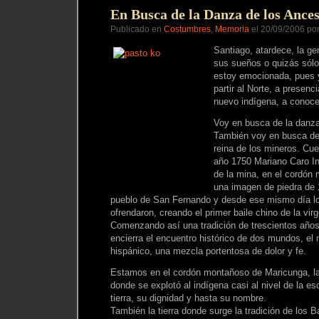
los
En Busca de la Danza de los Ances
Incas
Publicado en
Costumbres
,
Memoria
el 20/09/2006 po
Santiago, atardece, la g
sus sueños o quizás sólo
estoy emocionada, pues 
partir al Norte, a presenc
nuevo indígena, a conocer
Voy en busca de la danza
También voy en busca de 
reina de los mineros. Cue
año 1750 Mariano Caro In
de la mina, en el cordón
una imagen de piedra de 1
pueblo de San Fernando y desde ese mismo día lo
ofrendaron, creando el primer baile chino de la vir
Comenzando así una tradición de trescientos años
encierra el encuentro histórico de dos mundos, e
hispánico, una mezcla portentosa de dolor y fe.
Estamos en el cordón montañoso de Maricunga, la ti
donde se explotó al indígena casi al nivel de la es
tierra, su dignidad y hasta su nombre.
También la tierra donde surge la tradición de los B