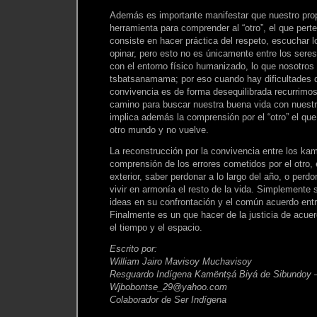
Además es importante manifestar que nuestro prop
herramienta para comprender al “otro”, el que pert
consiste en hacer práctica del respeto, escuchar l
opinar, pero esto no es únicamente entre los ser
con el entorno físico humanizado, lo que nosotr
tsbatsanamama; por eso cuando hay dificultades d
convivencia es de forma desequilibrada recurrimos
camino para buscar nuestra buena vida con nuestra
implica además la comprensión por el “otro” el qu
otro mundo y no vuelve.
La reconstrucción por la convivencia entre los ka
comprensión de los errores cometidos por el otro, 
exterior, saber perdonar a lo largo del año, o perd
vivir en armonía el resto de la vida. Simplemente s
ideas en su confrontación y el común acuerdo ent
Finalmente es un que hacer de la justicia de acu
el tiempo y el espacio.
Escrito por:
William Jairo Mavisoy Muchavisoy
Resguardo Indígena Kamëntşá Biyá de Sibundoy 
Wjbobontse_29@yahoo.com
Colaborador de Ser Indígena