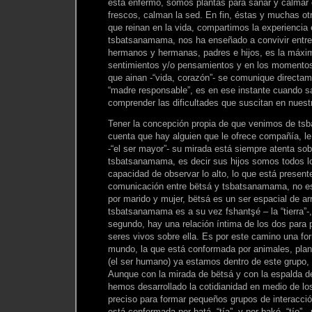
está enfermo, somos plantas para sanar y calmar 
frescos, calman la sed. En fin, éstas y muchas ot
que reinan en la vida, compartimos la experiencia e
tsbatsanamama, nos ha enseñado a convivir entre
hermanos y hermanas, padres e hijos, es la máxim
sentimientos y/o pensamientos y en los momentos
que ainan -“vida, corazón”- se comunique directam
“madre responsable”, es en ese instante cuando 
comprender las dificultades que suscitan en nuestr
Tener la concepción propia de que venimos de ts
cuenta que hay alguien que le ofrece compañía, l
-“el ser mayor”- su mirada está siempre atenta sobr
tsbatsanamama, es decir sus hijos somos todos l
capacidad de observar lo alto, lo que está presen
comunicación entre bëtsá y tsbatsanamama, no es
por marido y mujer, bëtsá es un ser espacial de ar
tsbatsanamama es a su vez fshantşé – la “tierra”-, 
segundo, hay una relación íntima de los dos para p
seres vivos sobre ella. Es por este camino una fo
mundo, la que está conformada por animales, plan
(el ser humano) ya estamos dentro de este grupo, 
Aunque con la mirada de bëtsá y con la espalda de
hemos desarrollado la cotidianidad en medio de l
preciso para formar pequeños grupos de interacción
está conformada por batá -“tía”- y por bakó -“tío”-