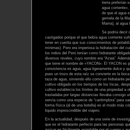
tierra preferían
agua corriente»,
de que el agua 
gemela de la Mad
Mama), al agua 
Se podría decir 
castigados porque el que bebía agua corriente su
tener en cuenta que sus conocimientos de potabili
mínimas). Pero era imperiosa la hidratación del c
los indios del Perú tenían como hidratante obligad
diversos niveles, cuyo nombre era “Azwa”. Ademá
que tiene el nombre de «YACON». El YACON es p
consistencia es agua, agua ligeramente dulce y qu
pues un trozo de esta raíz se convierte en la boca
taza de agua, sirviendo ello como un hidratante pe
cultivo obligado en los tiempos de los Incas, des
cultivo establecía los límites de una propiedad a 
trasladaba por largas distancias llevaba consigo u
servía como una especie de “cantimplora” para sa
forma física (al de una botella) es el modo más c
liquido imprescindible del viajero.
En la actualidad, después de una serie de invest
que es el hidratante perfecto para las personas qu
azúcar es fácilmente asimilable por el cuerpo y a