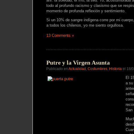
ahí: la soledad, el frío, la sed. Yo, acostumbrada 
todo al profundo racismo y clasismo que se respir
momento de profunda reflexión y sentimiento.
Si un 10% de sangre indígena corre por mi cuerpo
a todos los chilenos, yo me siento orgullosa.
13 Comments »
Putre y la Virgen Asunta
Publicado en
Actualidad
,
Costumbres
,
Historia
el 18/
El 1
a su
ante
seña
cons
reco
San 
Much
desd
Cuan