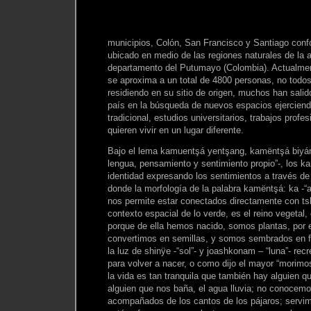
municipios, Colón, San Francisco y Santiago conf
ubicado en medio de las regiones naturales de la
departamento del Putumayo (Colombia). Actualmen
se aproxima a un total de 4800 personas, no todo
residiendo en su sitio de origen, muchos han salido
país en la búsqueda de nuevos espacios ejerciendo
tradicional, estudios universitarios, trabajos prof
quieren vivir en un lugar diferente.
Bajo el lema kamuentşá yentşang, kamëntşá biyán
lengua, pensamiento y sentimiento propio”-, los 
identidad expresando los sentimientos a través de
donde la morfología de la palabra kamëntşá: ka -“
nos permite estar conectados directamente con t
contexto espacial de lo verde, es el reino vegetal,
porque de ella hemos nacido, somos plantas, por
convertimos en semillas, y somos sembrados en fsh
la luz de shinÿe -“sol”- y joashkonam – “luna”- recr
para volver a nacer, o como dijo el mayor “morimos
la vida es tan tranquila que también hay alguien qu
alguien que nos baña, el agua lluvia; no conocem
acompañados de los cantos de los pájaros; servim