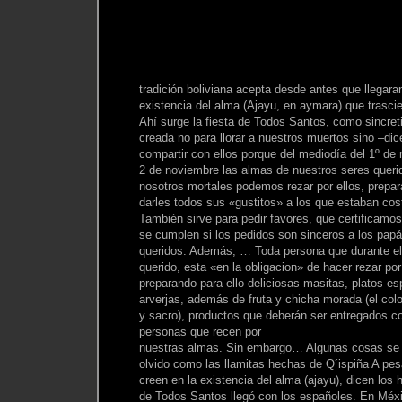
tradición boliviana acepta desde antes que llegara
existencia del alma (Ajayu, en aymara) que trascie
Ahí surge la fiesta de Todos Santos, como sincre
creada no para llorar a nuestros muertos sino –dice
compartir con ellos porque del mediodía del 1º de
2 de noviembre las almas de nuestros seres querid
nosotros mortales podemos rezar por ellos, prepar
darles todos sus «gustitos» a los que estaban co
También sirve para pedir favores, que certificamo
se cumplen si los pedidos son sinceros a los papá
queridos. Además, … Toda persona que durante el
querido, esta «en la obligacion» de hacer rezar por
preparando para ello deliciosas masitas, platos es
arverjas, además de fruta y chicha morada (el color 
y sacro), productos que deberán ser entregados co
personas que recen por
nuestras almas. Sin embargo… Algunas cosas se 
olvido como las llamitas hechas de Q´ispiña A pe
creen en la existencia del alma (ajayu), dicen los 
de Todos Santos llegó con los españoles. En Méx