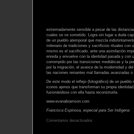
extremadamente sensible a pesar de las distancias
cuales se ve sometido. Logra sin lugar a duda capt
de un pueblo atemporal que mezcla indistintament
milenario de tradiciones y sacrificios rituales con 
mismo es el sacrificado, ante una asimilación im
enreda y envuelve con la identidad pasada y con un
corrompido por las transiciones mediáticas y la p
por la migración, el avance de la modernidad y del
las naciones reinantes mal llamadas avanzadas o
De este modo el reflejo (fotográfico) de un pueblo
iconos ajenos que transforman su propia identidad,
fusionándose con ella hasta reconstruirla.
www.evanabramson.com
Francisca Espinosa, especial para Ser Indígena
en
Comentarios desactivados
Pasado
Sacrificio:
Futuro