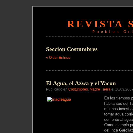
REVISTA 
Pueblos Or
Seccion Costumbres
« Older Entries
El Agua, el Azwa y el Yacon
Publicado en
Costumbres
,
Madre Tierra
el 16/09/200
En los tiempos p
habitantes del T
muchos investig
tomar agua corr
corriente al agua
Como ejemplo po
del Inca Garcila