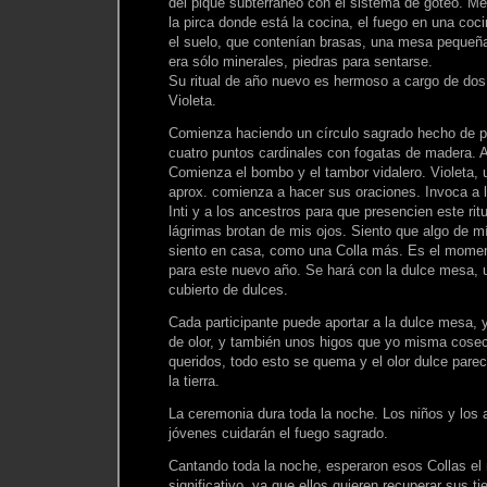
del pique subterráneo con el sistema de goteo. M
la pirca donde está la cocina, el fuego en una coci
el suelo, que contenían brasas, una mesa pequeña
era sólo minerales, piedras para sentarse.
Su ritual de año nuevo es hermoso a cargo de dos
Violeta.
Comienza haciendo un círculo sagrado hecho de pie
cuatro puntos cardinales con fogatas de madera. Al
Comienza el bombo y el tambor vidalero. Violeta,
aprox. comienza a hacer sus oraciones. Invoca a 
Inti y a los ancestros para que presencien este rit
lágrimas brotan de mis ojos. Siento que algo de m
siento en casa, como una Colla más. Es el momen
para este nuevo año. Se hará con la dulce mesa, 
cubierto de dulces.
Cada participante puede aportar a la dulce mesa, y
de olor, y también unos higos que yo misma cosec
queridos, todo esto se quema y el olor dulce parec
la tierra.
La ceremonia dura toda la noche. Los niños y los a
jóvenes cuidarán el fuego sagrado.
Cantando toda la noche, esperaron esos Collas e
significativo, ya que ellos quieren recuperar sus ti