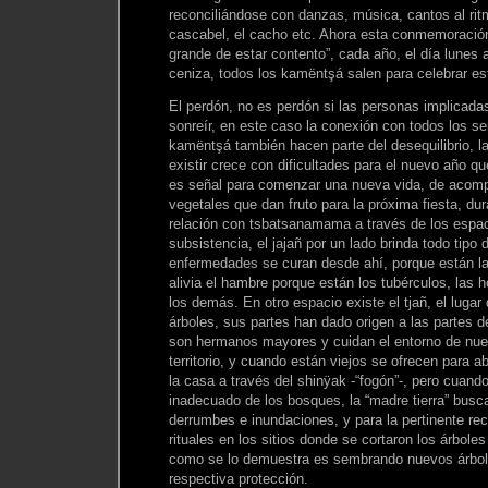
reconciliándose con danzas, música, cantos al ritm
cascabel, el cacho etc. Ahora esta conmemoración
grande de estar contento”, cada año, el día lunes a
ceniza, todos los kamëntşá salen para celebrar est
El perdón, no es perdón si las personas implicadas
sonreír, en este caso la conexión con todos los s
kamëntşá también hacen parte del desequilibrio, l
existir crece con dificultades para el nuevo año q
es señal para comenzar una nueva vida, de acompa
vegetales que dan fruto para la próxima fiesta, du
relación con tsbatsanamama a través de los espac
subsistencia, el jajañ por un lado brinda todo tipo 
enfermedades se curan desde ahí, porque están la
alivia el hambre porque están los tubérculos, las h
los demás. En otro espacio existe el tjañ, el lugar
árboles, sus partes han dado origen a las partes 
son hermanos mayores y cuidan el entorno de nuest
territorio, y cuando están viejos se ofrecen para 
la casa a través del shinÿak -“fogón”-, pero cuand
inadecuado de los bosques, la “madre tierra” bus
derrumbes e inundaciones, y para la pertinente re
rituales en los sitios donde se cortaron los árbole
como se lo demuestra es sembrando nuevos árbol
respectiva protección.