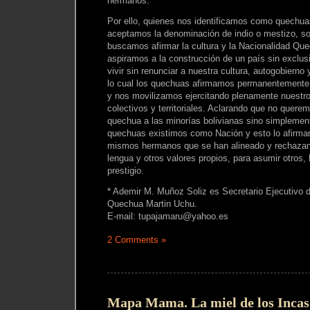
hermanos.
Por ello, quienes nos identificamos como quechu
aceptamos la denominación de indio o mestizo, s
buscamos afirmar la cultura y la Nacionalidad Q
aspiramos a la construcción de un país sin exclu
vivir sin renunciar a nuestra cultura, autogobierno y
lo cual los quechuas afirmamos permanentemente n
y nos movilizamos ejercitando plenamente nuestro
colectivos y territoriales. Aclarando que no quere
quechua a las minorías bolivianas sino simplement
quechuas existimos como Nación y esto lo afirma
mismos hermanos que se han alineado y rechazan 
lengua y otros valores propios, para asumir otros
prestigio.
* Ademir M. Muñoz Soliz es Secretario Ejecutivo
Quechua Martin Uchu.
E-mail: tupajamaru@yahoo.es
2 Comments »
Mapa Mama. La miel de los Incas