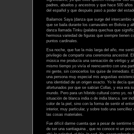
padres, abuelos y ancestros y que hace 500 años 
del español y que después pasó a poder del estad
Bailamos Saya (danza que surge del intercambio e
que se baila durante los carnavales en Bolivia y al
danza llamada Tinku (palabra quechua que signifi
hermosa variedad de figuras que siempre tienen co
puntos cardinales.
Esa noche, que fue la más larga del año, me sent
privilegio de compartir una ceremonia ancestral. El 
música me producía una sensación de vértigo y alegr
mismo tiempo yo vivía el reencuentro con una par
mi gente, sin conocerlos los quise de inmediato.
una persona muy especial mis angustias existenci
una identidad de un origen exacto. Yo le decía que 
afortunados por que se sabían Collas, y esa era s
mundo. Pero para un híbrido cultural como yo, no f
situación de blanca india o de india blanca. ser ind
color de la piel, sino con la forma de sentir el ento
interior, muy particular, y sobre todo una sencille
las cosas materiales.
Fue difícil darme cuenta que a pesar de sentirme t
de ser una santiaguina , que no conoce ni un poco 