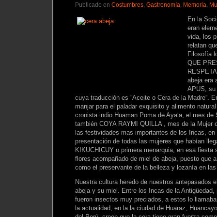
Publicado en
Costumbres
,
Gastronomía
,
Memoria
,
Mu
En la Soci
eran eleme
vida, los 
relatan qu
Filosofía 
QUE PRE
RESPETA”, 
abeja era 
APUS, su
cuya traducción es ”Aceite o Cera de la Madre”. 
manjar para el paladar exquisito y alimento natural
cronista indio Huaman Poma de Ayala, el mes de 
también COYA RAYMI QUILLA , mes de la Mujer o d
las festividades mas importantes de los Incas, en 
presentación de todas las mujeres que habían lleg
KIKUCHICUY o primera menarquia, en esa fiesta s
flores acompañado de miel de abeja, puesto que a e
como el preservante de la belleza y lozanía en las
Nuestra cultura heredo de nuestros antepasados el
abeja y su miel. Entre los Incas de la Antigüedad,
fueron insectos muy preciados, a estos lo lla
la actualidad, en la la ciudad de Huaraz, Huancayo
del Perú, creen que la cera tiene gran fuerza como