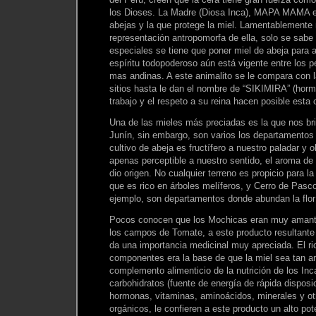
los Dioses. La Madre (Diosa Inca), MAPA MAMA es
abejas y la que protege la miel. Lamentablemente
representación antropomorfa de ella, solo se sab
especiales se tiene que poner miel de abeja para 
espíritu todopoderoso aún está vigente entre los 
mas andinas. A este animalito se le compara con 
sitios hasta le dan el nombre de “SIKIMIRA” (hormi
trabajo y el respeto a su reina hacen posible esta
Una de las mieles más preciadas es la que nos br
Junín, sin embargo, son varios los departamentos 
cultivo de abeja es fructífero a nuestro paladar y 
apenas perceptible a nuestro sentido, el aroma de la
dio origen. No cualquier terreno es propicio para la
que es rico en árboles melíferos, y Cerro de Pasc
ejemplo, son departamentos donde abundan la flor y
Pocos conocen que los Mochicas eran muy amante
los campos de Tomate, a este producto resultante d
da una importancia medicinal muy apreciada. El r
componentes era la base de que la miel sea tan a
complemento alimenticio de la nutrición de los Inc
carbohidratos (fuente de energía de rápida disposi
hormonas, vitaminas, aminoácidos, minerales y ot
orgánicos, le confieren a este producto un alto po