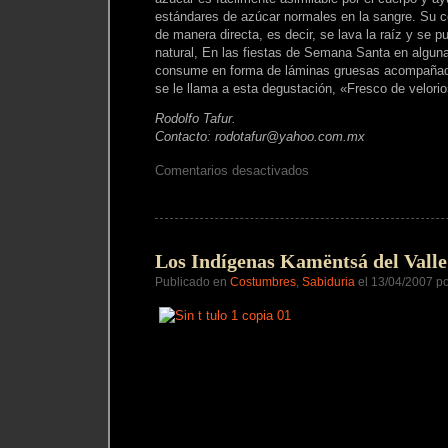
estándares de azúcar normales en la sangre. Su
de manera directa, es decir, se lava la raíz y se 
natural, En las fiestas de Semana Santa en algun
consume en forma de láminas gruesas acompañad
se le llama a esta degustación, «Fresco de velorio
Rodolfo Tafur.
Contacto: rodotafur@yahoo.com.mx
en
Comentarios desactivados
El
Agua,
el
Azwa
y
el
Los Indígenas Kamëntsá del Vall
Yacon
Publicado en
Costumbres
,
Sabiduria
el 13/04/2007 p