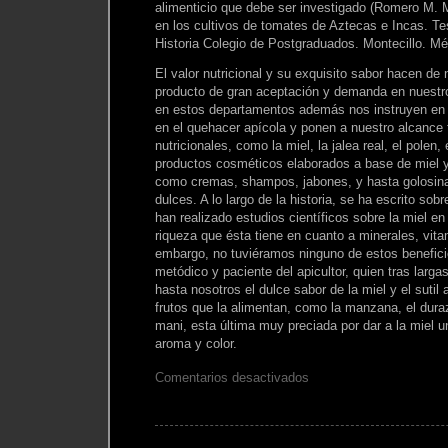
alimenticio que debe ser investigado (Romero M. 
en los cultivos de tomates de Aztecas e Incas. T
Historia Colegio de Postgraduados. Montecillo. Mé
El valor nutricional y su exquisito sabor hacen de
producto de gran aceptación y demanda en nuestro 
en estos departamentos además nos instruyen en l
en el quehacer apícola y ponen a nuestro alcance 
nutricionales, como la miel, la jalea real, el polen,
productos cosméticos elaborados a base de miel y 
como cremas, shampos, jabones, y hasta golosi
dulces. A lo largo de la historia, se ha escrito sob
han realizado estudios científicos sobre la miel en
riqueza que ésta tiene en cuanto a minerales, vit
embargo, no tuviéramos ninguno de estos beneficio
metódico y paciente del apicultor, quien tras larga
hasta nosotros el dulce sabor de la miel y el sutil 
frutos que la alimentan, como la manzana, el durazn
mani, esta última muy preciada por dar a la miel u
aroma y color.
en
Comentarios desactivados
Mapa
Mama.
La
miel
de