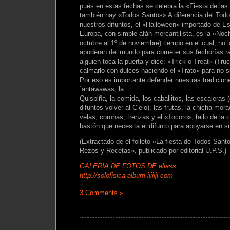
pués en estas fechas se celebra la «Fiesta de las
también hay «Todos Santos» A diferencia del Todo
nuestros difuntos, el «Halloween» importado de E
Europa, con simple afán mercantilista, es la «No
octubre al 1º de noviembre) tiempo en el cual, no 
apoderan del mundo para cometer sus fechorías ra
alguien toca la puerta y dice: «Trick o Treat» (Tru
calmarlo con dulces haciendo el «Trato» para no su
Por eso es importante defender nuestras tradicione
´antawawas, la
Quispiña, la comida, los caballitos, las escaleras 
difuntos volver al Cielo), las frutas, la chicha mor
velas, coronas, trenzas y el «Tocoro», tallo de la 
bastón que necesita el difunto para apoyarse en su
(Extractado de el folleto «La fiesta de Todos Sant
Rezos y Recetas», publicado por editorial U.P.S.)
GALERIA DE FOTOS DE eliass
http://solofisica.album.ijijiji.com
3 Comments »