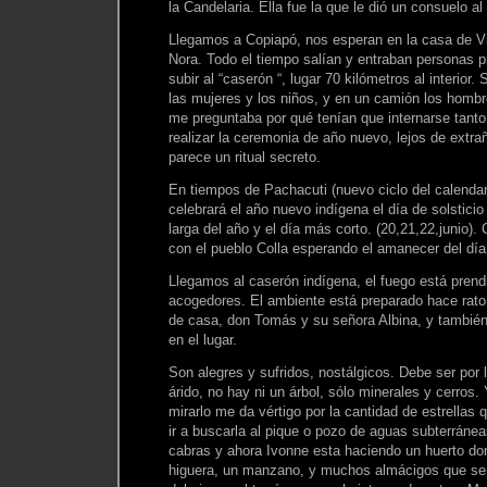
la Candelaria. Ella fue la que le dió un consuelo al
Llegamos a Copiapó, nos esperan en la casa de Viv
Nora. Todo el tiempo salían y entraban personas 
subir al “caserón “, lugar 70 kilómetros al interio
las mujeres y los niños, y en un camión los homb
me preguntaba por qué tenían que internarse tanto 
realizar la ceremonia de año nuevo, lejos de extra
parece un ritual secreto.
En tiempos de Pachacuti (nuevo ciclo del calendari
celebrará el año nuevo indígena el día de solstici
larga del año y el día más corto. (20,21,22,junio)
con el pueblo Colla esperando el amanecer del día
Llegamos al caserón indígena, el fuego está pren
acogedores. El ambiente está preparado hace rat
de casa, don Tomás y su señora Albina, y también
en el lugar.
Son alegres y sufridos, nostálgicos. Debe ser por l
árido, no hay ni un árbol, sólo minerales y cerros. 
mirarlo me da vértigo por la cantidad de estrellas 
ir a buscarla al pique o pozo de aguas subterráne
cabras y ahora Ivonne esta haciendo un huerto don
higuera, un manzano, y muchos almácigos que se