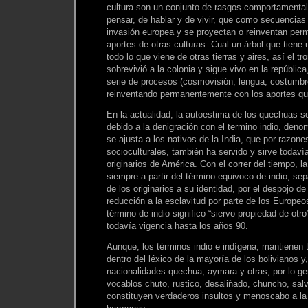
cultura son un conjunto de rasgos comportamental
pensar, de hablar y de vivir, que como secuencias
invasión europea y se proyectan o reinventan pe
aportes de otras culturas. Cual un árbol que tiene 
todo lo que viene de otras tierras y aires, así el 
sobrevivió a la colonia y sigue vivo en la repúbli
serie de procesos (cosmovisión, lengua, costumbr
reinventando permanentemente con los aportes qu
En la actualidad, la autoestima de los quechuas se
debido a la denigración con el termino indio, den
se ajusta a los nativos de la India, que por razone
socioculturales, también ha servido y sirve todaví
originarios de América. Con el correr del tiempo, l
siempre a partir del término equivoco de indio, se
de los originarios a su identidad, por el despojo de
reducción a la esclavitud por parte de los Europeo
término de indio significo “siervo propiedad de otro
todavía vigencia hasta los años 90.
Aunque, los términos indio e indígena, mantienen 
dentro del léxico de la mayoría de los bolivianos y
nacionalidades quechua, aymara y otras; por lo gen
vocablos chuto, rustico, desaliñado, chuncho, salv
constituyen verdaderos insultos y menoscabo a la