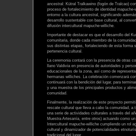
ancestral: Kütral Tralkawino (fogón de Tralcao) c
proceso de fortalecimiento de identidad mapuche-wil
entorno a la cultura ancestral, significando ademá
desarrollo sustentable con base cultural, al conver
difusión intercultural mapuche-williche.
Importante de destacar es que el desarrollo del Kut
comunitaria, donde cada miembro de la comunidad 
sus distintas etapas, fortaleciendo de esta forma 
pertenencia cultural.
La ceremonia contará con la presencia de otras c
llano Valdivia en presencia de autoridades y perso
educacionales de la zona, así como de represent
hermanas williches. La celebración comenzará con
continuará con la bendición del lugar, para termin
y una muestra de los principales productos y alime
comunidad.
Finalmente, la realización de este proyecto permiti
rescate cultural que lleva a cabo la comunidad, a t
una serie de actividades culturales a través del añ
Muestra Artesanía, entre otros) actuando como un 
Intercultural mapuche-williche cumpliendo un rol a
cultural y dinamizador de potencialidades etnoturís
tradicional del lugar.