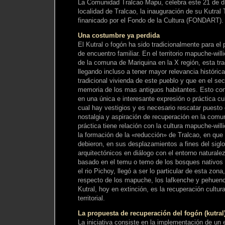
La Comunidad Tralcao Mapu, celebra este 21 de di
localidad de Tralcao, la inauguración de su Kutral
finanicado por el Fondo de la Cultura (FONDART).
Una costumbre ya perdida
El Kutral o fogón ha sido tradicionalmente para e
de encuentro familiar. En el territorio mapuche-will
de la comuna de Mariquina en la X región, esta tr
llegando incluso a tener mayor relevancia histórica 
tradicional vivienda de este pueblo y que en el sec
memoria de los mas antiguos habitantes. Esto conv
en una única e interesante expresión o práctica cu
cual hay vestigios y es necesario rescatar puesto
nostalgia y aspiración de recuperación en la comu
práctica tiene relación con la cultura mapuche-willi
la formación de la «reducción» de Tralcao, en que l
debieron, en sus desplazamientos a fines del siglo
arquitectónicos en diálogo con el entorno naturaleza 
basado en el temu o temo de los bosques nativos y 
el rio Pichoy, llegó a ser lo particular de esta zona, 
respecto de los mapuche, los lafkenche y pehuench
Kutral, hoy en extinción, es la recuperación cultur
territorial.
La propuesta de recuperación del fogón (kutra
La iniciativa consiste en la implementación de un