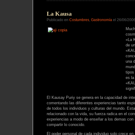
La Kausa
Publicado en
Costumbres
,
Gastronomía
el 26/06/200
Much
cosm
«La 
de u
«KAU
conc
una d
mundo
tipos
es la
«KAU
signi
El Kausay Puriy se genera en la capacidad de inte
comentando las diferentes experiencias tanto espi
de todos los individuos y culturas del mundo. Est
relacionado con la vida, su fuerza radica en el co
experiencias a modo de enseñar a los demas con e
compartir lo conocido.
El poder personal de cada individuo solo crece en 