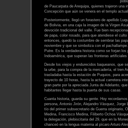
pobl
de Paucarpata de Arequipa, quienes trajeron una 
Concepción que aún se venera en el templo actual
Posteriormente, llegó un forastero de apellido Luqu
de Bolivia, en una caja la imagen de la Virgen Asu
devoción tradicional del valle. Fue bien recepcion
de papa, color rosado, para que atendiese el cult
entonces, quedó la costumbre de sembrar las papa
noviembre y que se simboliza con el pachallampe. 
Putre. Es la verdadera historia como se forjan los
Indoamèrica, que superan las fronteras artificiale
Desde los viejos y endurecidos baqueanos, que se
la urbe, para la compra de la mercadería, el tren A
trasladaba hasta la estación de Puquios, para ace
trayecto de 10 horas, hasta la actual carretera int
gran parte por la apreciada Junta de Adelanto, qu
habitantes llegar hasta la puerta de sus casas.
Cuanta historia, guarda su gente. Hoy recordamos
persona, Antonio Jirón, Alejandro Vàsquez, Jorge
tío del primer subsecretario de Guerra originario, 
Medina, Francisco Medina, Filiberto Ochoa Vásque
la delegación, plebiscitaria del 29, que en la Mone
chanceò en la lengua materna al pícaro Arturo Ales