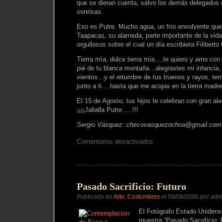
que se dieran cuenta, salvo los demás delegados
sonrisas.
Eso es Putre. Mucho agua, un frío envolvente que
Taapacas, su alameda, parte importante de la vida
orgullosos sobre el cual un día escribiera Filiberto
Tierra mìa, dulce tierra mía….te quiero y amo con
pié de tu blanca montaña…alegrastes mi infancia, c
vientos…y el retumbre de tus truenos y rayos, te
junto a ti….hasta que me acojas en la tierra mad
El 15 de Agosto, tus hijos te celebran con gran al
¡¡¡¡Jallalla Putre…..!!!
Sergio Vásquez: checovasquezochoa@gmail.com
en
Comentarios desactivados
Putre
y
la
Virgen
Asunta
Pasado Sacrificio: Futuro
Publicado en
Arte
,
Costumbres
el 09/08/2006 por adm
El Fotógrafo Estado Uniden
muestra “Pasado Sacrificio: 