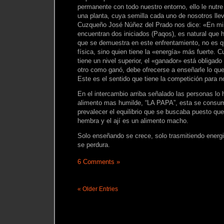
permanente con todo nuestro entorno, ello le nutre
una planta, cuya semilla cada uno de nosotros llev
Cuzqueño José Núñez del Prado nos dice: «En mi 
encuentran dos iniciados (Paqos), es natural que 
que se demuestra en este enfrentamiento, no es q
física, sino quien tiene la «energía» más fuerte.
tiene un nivel superior, el «ganador» está obligad
otro como ganó, debe ofrecerse a enseñarle lo qu
Este es el sentido que tiene la competición para n
En el intercambio arriba señalado las personas lo
alimento mas humilde, “LA PAPA”, esta se consum
prevalecer el equilibrio que se buscaba puesto qu
hembra y el ají es un alimento macho.
Solo enseñando se crece, solo trasmitiendo energi
se perdura.
6 Comments »
« Older Entries