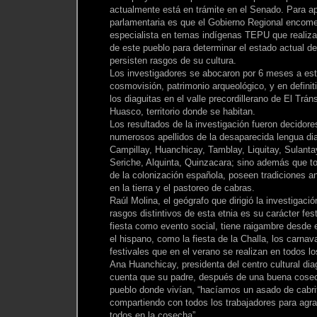
actualmente está en trámite en el Senado. Para ap
parlamentaria es que el Gobierno Regional encome
especialista en temas indígenas TEPU que realizar
de este pueblo para determinar el estado actual de
persisten rasgos de su cultura.
Los investigadores se abocaron por 6 meses a est
cosmovisión, patrimonio arqueológico, y en definiti
los diaguitas en el valle precordillerano de El Tráns
Huasco, territorio donde se habitan.
Los resultados de la investigación fueron decidore
numerosos apellidos de la desaparecida lengua di
Campillay, Huanchicay, Tamblay, Liquitay, Sulantay
Seriche, Alquinta, Quinzacara; sino además que t
de la colonización española, poseen tradiciones a
en la tierra y el pastoreo de cabras.
Raúl Molina, el geógrafo que dirigió la investigaci
rasgos distintivos de esta etnia es su carácter festi
fiesta como evento social, tiene raigambre desde 
el hispano, como la fiesta de la Challa, los carnav
festivales que en el verano se realizan en todos lo
Ana Huanchicay, presidenta del centro cultural dia
cuenta que su padre, después de una buena cosech
pueblo donde vivían, “hacíamos un asado de cabri
compartiendo con todos los trabajadores para agra
todos en la cosecha”.