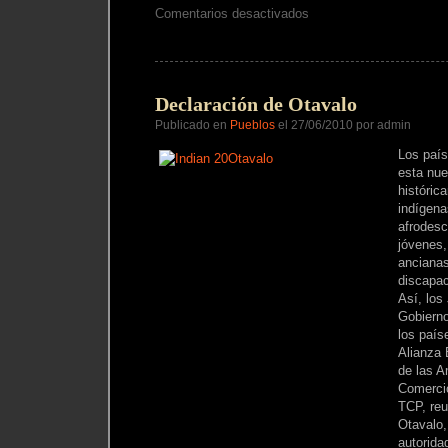
en
Comentarios desactivados
Nación
Zápara
Lucha
por
la
Supervivencia
Declaración de Otavalo
Publicado en
Pueblos
el 27/06/2010 por admin
Los paí
esta nue
históric
indígena
afrodesc
jóvenes,
anciana
discapac
Así, los
Gobierno
los paí
Alianza 
de las A
Comerci
TCP, reu
Otavalo,
autorida