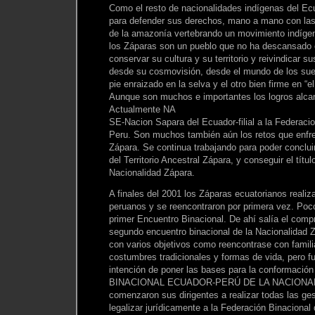
Como el resto de nacionalidades indígenas del Ec
para defender sus derechos, mano a mano con las
de la amazonía vertebrando un movimiento indíge
los Záparas son un pueblo que no ha descansado e
conservar su cultura y su territorio y reivindicar 
desde su cosmovisión, desde el mundo de los sue
pie enraizado en la selva y el otro bien firme en “e
Aunque son muchos e importantes los logros alc
Actualmente NA
SE-Nacion Sapara del Ecuador-filial a la Federaci
Peru. Son muchos también aún los retos que enfre
Zápara. Se continua trabajando para poder concluir
del Territorio Ancestral Zápara, y conseguir el títu
Nacionalidad Zápara.
A finales del 2001 los Záparas ecuatorianos realiza
peruanos y se reencontraron por primera vez. Poc
primer Encuentro Binacional. De ahí salía el compr
segundo encuentro binacional de la Nacionalidad Z
con varios objetivos como reencontrase con famili
costumbres tradicionales y formas de vida, pero 
intención de poner las bases para la conformac
BINACIONAL ECUADOR-PERÚ DE LA NACIONALI
comenzaron sus dirigentes a realizar todas las ges
legalizar jurídicamente a la Federación Binacional