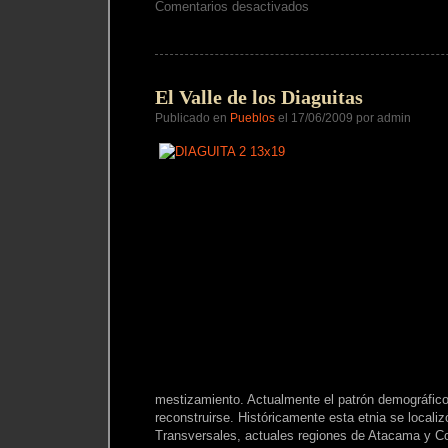
en
Comentarios desactivados
Declaración
de
Otavalo
El Valle de los Diaguitas
Publicado en
Pueblos
el 17/06/2009 por admin
mestizamiento. Actualmente el patrón demográfico
reconstruirse. Históricamente esta etnia se localiz
Transversales, actuales regiones de Atacama y C