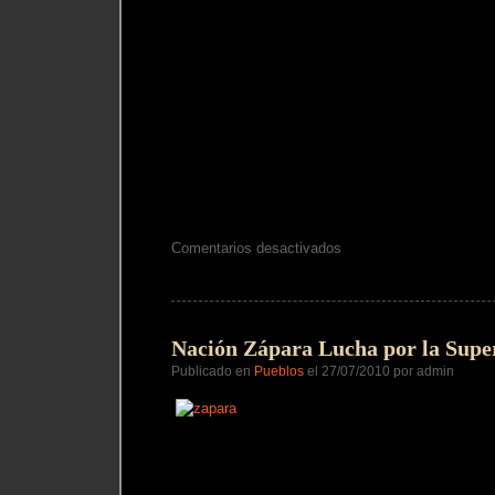
en
Comentarios desactivados
Los
Mosetén
Entre
el
Olvido
y
Nación Zápara Lucha por la Supe
la
Memoria
Publicado en
Pueblos
el 27/07/2010 por admin