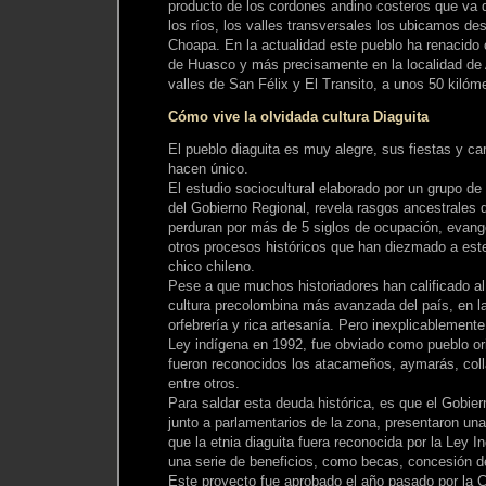
producto de los cordones andino costeros que va d
los ríos, los valles transversales los ubicamos de
Choapa. En la actualidad este pueblo ha renacido 
de Huasco y más precisamente en la localidad de 
valles de San Félix y El Transito, a unos 50 kilóme
Cómo vive la olvidada cultura Diaguita
El pueblo diaguita es muy alegre, sus fiestas y ca
hacen único.
El estudio sociocultural elaborado por un grupo de
del Gobierno Regional, revela rasgos ancestrales 
perduran por más de 5 siglos de ocupación, evang
otros procesos históricos que han diezmado a este 
chico chileno.
Pese a que muchos historiadores han calificado al
cultura precolombina más avanzada del país, en l
orfebrería y rica artesanía. Pero inexplicablement
Ley indígena en 1992, fue obviado como pueblo ori
fueron reconocidos los atacameños, aymarás, col
entre otros.
Para saldar esta deuda histórica, es que el Gobie
junto a parlamentarios de la zona, presentaron una
que la etnia diaguita fuera reconocida por la Ley I
una serie de beneficios, como becas, concesión de 
Este proyecto fue aprobado el año pasado por la 