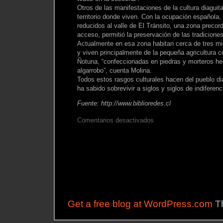
Otros de las manifestaciones de la cultura diaguita
territorio donde viven. Con la ocupación española, 
reducidos al valle de El Tránsito, una zona precordi
acceso, permitió la preservación de las tradiciones
Actualmente en esa zona habitan cerca de tres mil
y viven principalmente de la pequeña agricultura 
Ñotuna, “confeccionadas en piedras y morteros h
algarrobo”, cuenta Molina.
Todos estos rasgos culturales hacen del pueblo di
ha sabido sobrevivir a siglos y siglos de indiferenc
Fuente: http://www.biblioredes.cl
en
Comentarios desactivados
El
Valle
de
los
Diaguitas
Get a free blog at WordPress.com
Th