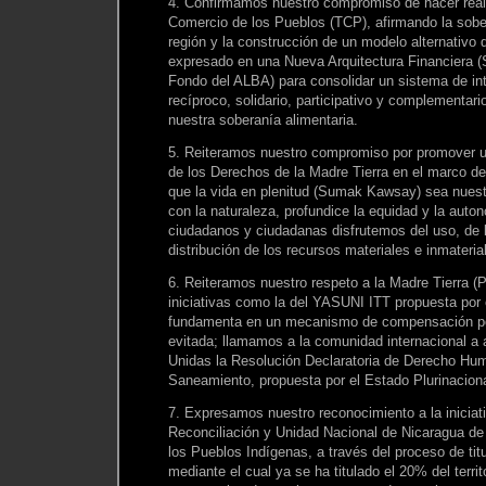
4. Confirmamos nuestro compromiso de hacer real
Comercio de los Pueblos (TCP), afirmando la sobe
región y la construcción de un modelo alternativo
expresado en una Nueva Arquitectura Financiera
Fondo del ALBA) para consolidar un sistema de in
recíproco, solidario, participativo y complementari
nuestra soberanía alimentaria.
5. Reiteramos nuestro compromiso por promover u
de los Derechos de la Madre Tierra en el marco d
que la vida en plenitud (Sumak Kawsay) sea nues
con la naturaleza, profundice la equidad y la aut
ciudadanos y ciudadanas disfrutemos del uso, de l
distribución de los recursos materiales e inmateri
6. Reiteramos nuestro respeto a la Madre Tierra
iniciativas como la del YASUNI ITT propuesta por 
fundamenta en un mecanismo de compensación po
evitada; llamamos a la comunidad internacional a 
Unidas la Resolución Declaratoria de Derecho Hum
Saneamiento, propuesta por el Estado Plurinaciona
7. Expresamos nuestro reconocimiento a la iniciat
Reconciliación y Unidad Nacional de Nicaragua de
los Pueblos Indígenas, a través del proceso de titu
mediante el cual ya se ha titulado el 20% del territ