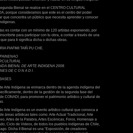
Segunda Bienal se realice en el CENTRO CULTURAL
 porque consideramos que este es el centro del poder
ugar que concentra un público que necesita aprender y conocer
indígenas.
as es contar con un mínimo de 120 artistas exponiendo, por
a inscribirte para participar con tu obra, a contar a través de una
que para ti significa dicha o dichas obras.
IA PIAFIMI TAIÑ PU CHE.
 PAINENAO
RCULTURAL
DA BIENAL DE ARTE INDIGENA 2008.
S DE C O N A D I .
 BASES
e Arte Indígena se enmarca dentro de la agenda indígena del
ecíficamente, dentro de la gestión de la segunda fase del
e CONADI, para promover el patrimonio artístico y cultural de
as.
 Arte Indígena es un evento artístico cultural que convoca a
e áreas artísticas tales como: Arte Actual Tradicional, Arte
o, Artes de la Palabra, Artes Escénicas, Foros, Homenaje a
ado, Ciclo de Videos, de todos los pueblos indígenas de Chile,
iago. Dicha II Bienal es una “Exposición, de creadores