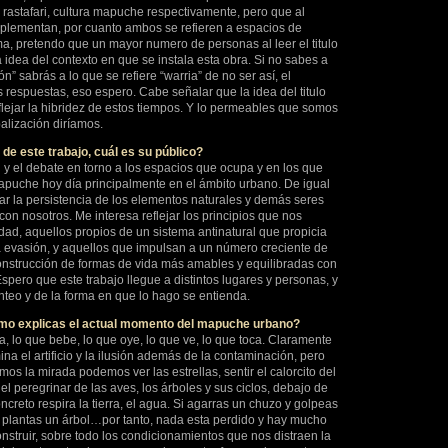
 rastafari, cultura mapuche respectivamente, pero que al
lementan, por cuanto ambos se refieren a espacios de
orma, pretendo que un mayor numero de personas al leer el titulo
idea del contexto en que se instala esta obra. Si no sabes a
ón” sabrás a lo que se refiere “warria” de no ser así, el
s respuestas, eso espero. Cabe señalar que la idea del titulo
lejar la hibridez de estos tiempos. Y lo permeables que somos
balización diríamos.
 de este trabajo, cuál es su público?
ón y el debate en torno a los espacios que ocupa y en los que
mapuche hoy día principalmente en el ámbito urbano. De igual
zar la persistencia de los elementos naturales y demás seres
con nosotros. Me interesa reflejar los principios que nos
d, aquellos propios de un sistema antinatural que propicia
la evasión, y aquellos que impulsan a un número creciente de
onstrucción de formas de vida más amables y equilibradas con
Espero que este trabajo llegue a distintos lugares y personas, y
nteo y de la forma en que lo hago se entienda.
mo explicas el actual momento del mapuche urbano?
a, lo que bebe, lo que oye, lo que ve, lo que toca. Claramente
na el artificio y la ilusión además de la contaminación, pero
mos la mirada podemos ver las estrellas, sentir el calorcito del
 el peregrinar de las aves, los árboles y sus ciclos, debajo de
creto respira la tierra, el agua. Si agarras un chuzo y golpeas
 si plantas un árbol…por tanto, nada esta perdido y hay mucho
onstruir, sobre todo los condicionamientos que nos distraen la