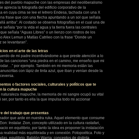
ales del pueblo mapuche con las empresas del neoliberalismo
 aprecia la fotografía del edificio corporativo de la
a en cuya cima se lee el letrero Endesa, tachada con una X
una frase que con una flecha apuntando a un sol que señala
allá arriba”. Al costado se observa fotografías en el cual una de
e señala “por la vida el agua y la tierra fuera las centrales
a que señala “Aguas Libres” o un lienzo con rostros de los
o Alex Lemun y Matías Catrileo con la frase “Donde un
z se levantaran”.
ios en el arte de las letras
cuerdo de mi padre incentivándome a que preste atención a lo
s de las canciones “una piedra en el camino, me enseño que mi
y rodar…” por ejemplo. También en mi memoria están las
nuscritas con lápiz de tinta azul, que iban y venían desde la
iceversa.
entos o factores sociales, culturales y políticos que te
on la cultura mapuche
mi naturaleza mapuche, la memoria de mi sangre ocupó su vital
 ser, por tanto es ella la que impulsa todo mi accionar
e del trabajo que presentas
creador que arde en nuestra ruka. Aquel elemento que consume
ion: Instalar. Zion, concepto utilizado en la cultura rastafari,
cio en equilibrio, por tanto la idea es proponer la instalación
a realidad más equilibrada y en conexión. Fotopoética. Foto y
s, equilibrio. Babilón Warria: conceptos de distinta