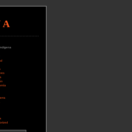
NA
Indigena
s
ad
a
res
s
ón
omía
erra
a
a
orized