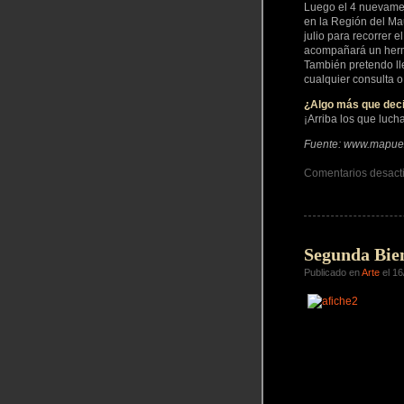
Luego el 4 nuevament
en la Región del Ma
julio para recorrer 
acompañará un herm
También pretendo ll
cualquier consulta 
¿Algo más que dec
¡Arriba los que luch
Fuente: www.mapue
Comentarios desact
Segunda Bien
Publicado en
Arte
el 16