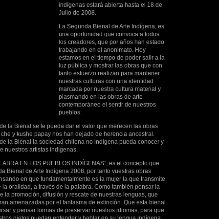
indígenas estará abierta hasta el 18 de
Julio de 2008.
La Segunda Bienal de Arte Indígena, es
una oportunidad que convoca a todos
los creadores, que por años han estado
trabajando en el anonimato. Hoy
estamos en el tiempo de poder salir a la
luz pública y mostrar las obras que con
tanto esfuerzo realizan para mantener
nuestras culturas con una identidad
marcada por nuestra cultura material y
plasmando en las obras de arte
contemporáneo el sentir de nuestros
pueblos.
de la Bienal se le pueda dar el valor que merecen las obras
e che y kushe papay nos han dejado de herencia ancestral.
 de la Bienal la sociedad chilena no indígena pueda conocer y
de nuestros artistas indígenas.
LABRA EN LOS PUEBLOS INDÍGENAS”, es el concepto que
a Bienal de Arte Indígena 2008, por tanto vuestras obras
nsando en que fundamentalmente es la mujer la que transmite
de la oralidad, a través de la palabra. Como también pensar la
e la promoción, difusión y rescate de nuestras lenguas, que
tran amenazadas por el fantasma de extinción. Que esta bienal
ersar y pensar formas de preservar nuestros idiomas, para que
stros nietos puedan entender y hablar en su lengua indígena.