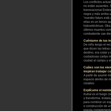
Los conflictos actu
no están ausentes. Se
transnacional Endes
negra y más arriba 
“nuestro futuro está 
ellas es un lienzo qu
hidroeléctricas. Otr
últimos muertos com
combatiente cae die
Cuéntame de tus inic
De niño tengo el re
que dicen las letra
destino, era rodar 
cuidadosas cartas ma
ciudad al campo y v
Cuáles son los elem
inspiran trabajar c
A partir de asumir 
espacio dentro de mi
creativo.
Explícame el nombr
Kutral es el fuego 
y transforma. InstalaZ
para nombrar un espa
o construcción de un
poesía complementada