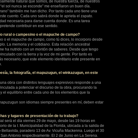
cialmente natural que somos, de nuestra fuerza, de nuestros
 “el sol nunca se esconde” me enseñaron un buen día.
rano” también me han dicho. Por tanto cada uno tiene una
este cuento. Cada uno sabrá donde le aprieta el zapato.
lidad necesaria para darse cuenta donde. Es una tarea
 pretende contribuir en ese sentido.
o rural o campesino o el mapuche de campo?
ino o el mapuche de campo, como tú dices, lo incorporo desde
mplo. La memoria y el cotidiano. Esta relación ancestral
me ha nutrido con un montón de saberes. Desde que tengo
nculado con la tierra y la voz de mi gente. Por tanto es
ás necesario, que este elemento identitario este presente en
o.
oesía, la fotografía, el mapuzugun, el winkazugun, en este
r una obra con distintos lenguajes expresivos responde a una
inculada a potenciar el discurso de la obra, procurando la
 el equilibrio entre cada uno de los elementos que la
mapuzugun son idiomas siempre presentes en mí, deben estar
has y lugares de presentación de tu trabajo?
ial será el día viernes 29 de mayo, desde las 19 horas en
orio de la I. Municipalidad de la Florida, ubicada a la salida de
o Bellavista, paradero 13 de Av. Vicuña Mackenna. Luego el 30
y San Antonio respectivamente. El 2 de Junio en La Serena.