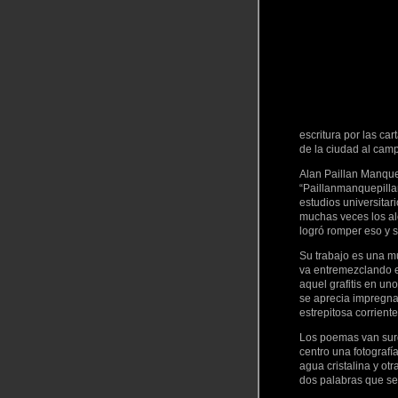
escritura por las c
de la ciudad al camp
Alan Paillan Manquep
“Paillanmanquepillan
estudios universitar
muchas veces los ale
logró romper eso y s
Su trabajo es una mu
va entremezclando e
aquel grafitis en un
se aprecia impregnad
estrepitosa corriente
Los poemas van surg
centro una fotografí
agua cristalina y ot
dos palabras que señ