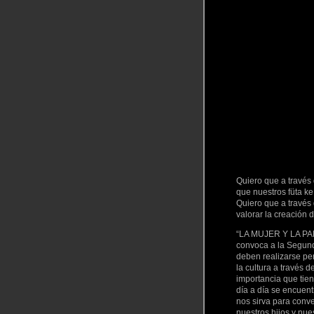
Quiero que a través 
que nuestros füta k
Quiero que a través
valorar la creación 
“LA MUJER Y LA PA
convoca a la Segund
deben realizarse pe
la cultura a través 
importancia que tien
día a día se encuen
nos sirva para conv
nuestros hijos y nue