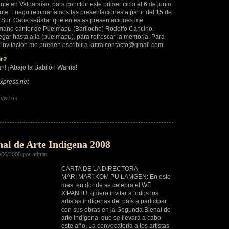
e en Valparaíso, para concluir este primer ciclo el 6 de junio
ule. Luego retomaríamos las presentaciones a partir del 15 de
el Sur. Cabe señalar que en estas presentaciones me
ano cantor de Puelmapu (Bariloche) Rodolfo Cancino.
egar hasta allá (puelmapu), para refrescar la memoria. Para
o invitación me pueden escribir a kutralcontacto@gmail.com
ir?
an! ¡Abajo la Babilón Warria!
xpress.net
en
ivados
Alan
Paillan
Manquepillan:
Artista
Mapuche
al de Arte Indígena 2008
/06/2008 por admin
CARTA DE LA DIRECTORA
MARI MARI KOM PU LAMGEN: En este
mes, en donde se celebra el WE
XIPANTU, quiero invitar a todos los
artistas indígenas del país a participar
con sus obras en la Segunda Bienal de
arte Indígena, que se llevará a cabo
este año. La convocatoria a los artistas