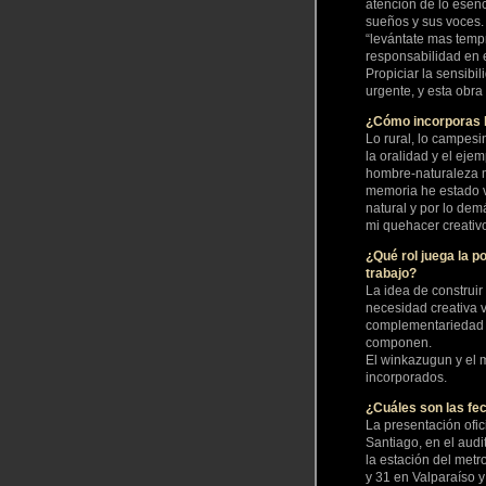
atención de lo esen
sueños y sus voces.
“levántate mas temp
responsabilidad en 
Propiciar la sensibi
urgente, y esta obra
¿Cómo incorporas l
Lo rural, lo campes
la oralidad y el eje
hombre-naturaleza 
memoria he estado vi
natural y por lo dem
mi quehacer creativ
¿Qué rol juega la p
trabajo?
La idea de construi
necesidad creativa v
complementariedad y
componen.
El winkazugun y el 
incorporados.
¿Cuáles son las fec
La presentación ofic
Santiago, en el audit
la estación del metr
y 31 en Valparaíso 