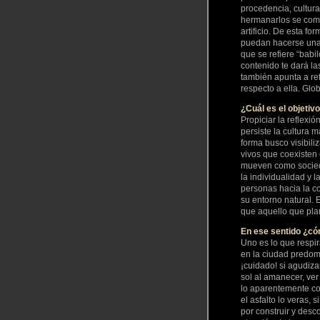
procedencia, cultura
hermanarlos se comp
artificio. De esta f
puedan hacerse una 
que se refiere “babil
contenido te dará la
también apunta a ref
respecto a ella. Glo
¿Cuál es el objetivo
Propiciar la reflexi
persiste la cultura 
forma busco visibili
vivos que coexisten 
mueven como socieda
la individualidad y 
personas hacia la c
su entorno natural. 
que aquello que pla
En ese sentido ¿có
Uno es lo que respir
en la ciudad predomi
¡cuidado! si agudiza
sol al amanecer, ver
lo aparentemente con
el asfalto lo veras,
por construir y desc