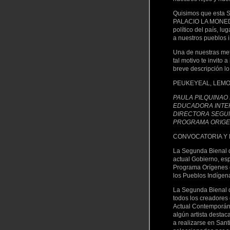
Quisimos que esta 
PALACIO LA MONEDA,
político del país, l
a nuestros pueblos 
Una de nuestras met
tal motivo te invito 
breve descripción lo 
PEUKEYEAL, LEMOR
PAULA PILQUINAO
EDUCADORA INTE
DIRECTORA SEGUN
PROGRAMA ORIGENE
CONVOCATORIA Y
La Segunda Bienal d
actual Gobierno, esp
Programa Orígenes d
los Pueblos Indígen
La Segunda Bienal de
todos los creadores d
Actual Contemporáne
algún artista destac
a realizarse en Sant