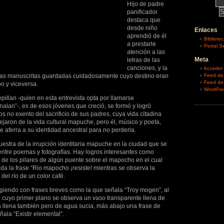
Hijo de padre
panificador
destaca que
desde niño
Enlaces
aprendió de él
Bibliote
a prestarle
Portal S
atención a las
Meta
letras de las
canciones, y la
Acceder
artas manuscritas guardadas cuidadosamente cuyo destino eran
Feed de
Feed de
o y viceversa.
WordPre
illan -quien en esta entrevista opta por llamarse
alan”-, es de esos jóvenes que creció, se formó y logró
ios no exento del sacrificio de sus padres, cuya vida citadina
jaron de la vida cultural mapuche, pero él, músico y poeta,
e aferra a su identidad ancestral para no perderla.
estra de la irrupción identitaria mapuche en la ciudad que se
ntre poemas y fotografías. Hay logros interesantes como
o de los pilares de algún puente sobre el mapocho en el cual
a la frase “Rio mapocho ¡resiste! mientras se observa la
 del río de un color café.
iendo con frases breves como la que señala “Troy mogen”, al
a cuyo primer plano se observa un vaso transparente llena de
ra llena también pero de agua sucia, más abajo una frase de
ala “Existir elemental”.