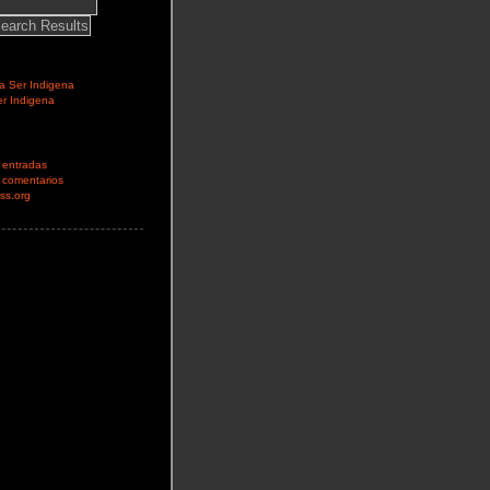
ca Ser Indigena
er Indigena
 entradas
 comentarios
ss.org