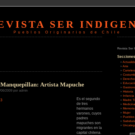
EVISTA SER INDIGE
Pueblos Originarios de Chile
Revista Ser 
Seccione
Actualid
Arte
Carteler
Costumb
Derecho
n Manquepillan: Artista Mapuche
Educaci
Gastron
/06/2009 por admin
Historia
Infancia
Es el segundo
Madre Ti
de tres
Medicin
hermanos
Memoria
Mujer
varones, cuyos
Pueblos
padres
Sabiduri
mapuches son
Uncateg
migrantes en la
capital chilena.